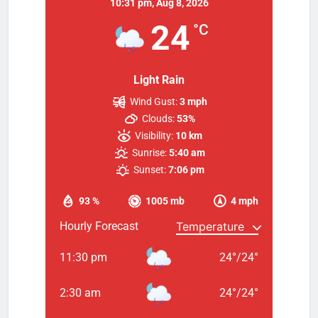
10:31 pm,
Aug 8, 2026
24
°C
Light Rain
Wind Gust:
3 mph
Clouds:
53%
Visibility:
10 km
Sunrise:
5:40 am
Sunset:
7:06 pm
93 %
1005 mb
4 mph
Hourly Forecast
11:30 pm
24
°
/
24
°
2:30 am
24
°
/
24
°