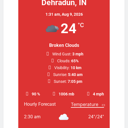
Dehradun, IN
1:31 am,
Aug 9, 2026
24
°C
Broken Clouds
Wind Gust:
3 mph
Clouds:
65%
Visibility:
10 km
Sunrise:
5:40 am
Sunset:
7:05 pm
90 %
1006 mb
4 mph
Hourly Forecast
2:30 am
24
°
/
24
°