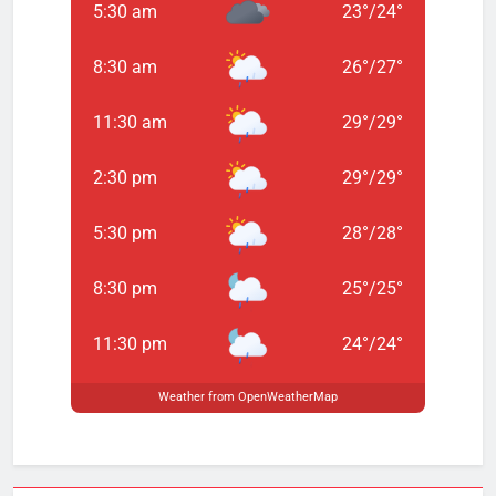
5:30 am
23
°
/
24
°
8:30 am
26
°
/
27
°
11:30 am
29
°
/
29
°
2:30 pm
29
°
/
29
°
5:30 pm
28
°
/
28
°
8:30 pm
25
°
/
25
°
11:30 pm
24
°
/
24
°
Weather from OpenWeatherMap