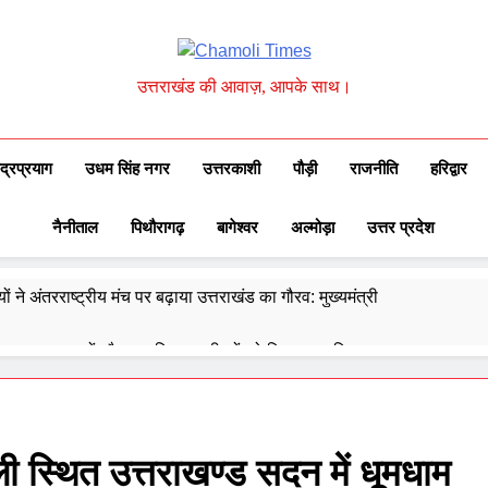
Chamoli Times
उत्तराखंड की आवाज़, आपके साथ।
ुद्रप्रयाग
उधम सिंह नगर
उत्तरकाशी
पौड़ी
राजनीति
हरिद्वार
नैनीताल
पिथौरागढ़
बागेश्वर
अल्मोड़ा
उत्तर प्रदेश
ों ने अंतरराष्ट्रीय मंच पर बढ़ाया उत्तराखंड का गौरव: मुख्यमंत्री
 ने उत्कृष्ट बुनकरों और हस्तशिल्प कारीगरों को किया सम्मानित
्वेद के 6302 पीएचसी और 3191 सीएचसी से हो रहा है उपचार
दिए 30 सितंबर तक सभी लंबित आवास पूरे करने के निर्देश
ली स्थित उत्तराखण्ड सदन में धूमधाम