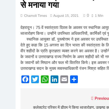
से मनाया गया
कर्णप्रयाग संगम 
August 3, 2026
0
Chamoli Times
August 15, 2021
1 Min
लोकमान्य तिलक र
August 2, 2026
देहरादून। 75 वें स्वतंत्रता दिवस के अवसर पर स्थानिक आयुक
रानीखेत में बुद्ध
ध्वजारोहण किया। उन्होंने उपस्थित अधिकारियों, कार्मिकों एव
August 1, 2026
स्थानिक आयुक्त डॉ. पुरूषोत्तम ने इस अवसर पर उपस्थित अधि
संसद में गूंजा उत
देते हुए कहा कि 15 अगस्त का दिन भारत की स्वतंत्रता के लिए
July 31, 2026
वीर शहीदों के प्रति कृतज्ञता व्यक्त करने का अवसर है। उन्होंने स
भारी बारिश और भ
के जवानों व उत्तराखण्ड राज्य निर्माण के अमर शहीदों को भी 
July 30, 2026
के जवानों को मिष्ठान और फल भी वितरित किये। इस अवसर पर 
मुख्यमंत्री बोले, 
उत्तराखण्ड सदन के मुख्य व्यवस्थाधिकारी रंजन मिश्रा सहित द
July 30, 2026
Facebook
Twitter
WhatsApp
LinkedIn
Email
Share
Post
Previou
navigation
कलेक्ट्रेट परिसर में डीएम ने किया ध्वजारोहण, उत्कृष्ठ का