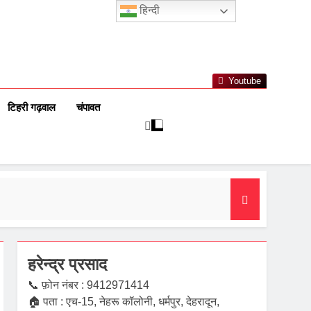
हिन्दी
Youtube
टिहरी गढ़वाल
चंपावत
हरेन्द्र प्रसाद
📞 फ़ोन नंबर : 9412971414
🏠 पता : एच-15, नेहरू कॉलोनी, धर्मपुर, देहरादून,