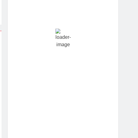
Hourly Forecast
2:30 am
24
°
/
24
°
5:30 am
23
°
/
23
°
8:30 am
26
°
/
27
°
11:30 am
30
°
/
30
°
2:30 pm
28
°
/
28
°
5:30 pm
27
°
/
27
°