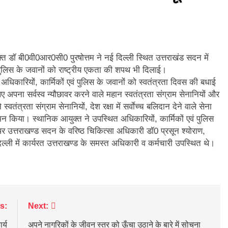
और गौमुख से गंगाजल लाकर महामृत्युंजय महादेव मंदिर देवधुरा में हुआ जलाभिषेक
ाष्ट्रीय पुरस्कार से सम्मानित हुए अजीत डोभाल, सांसद अनिल बलूनी ने दी बधाई
्त डॉ बी0वी0आर0सी0 पुरषोत्तम ने नई दिल्ली स्थित उत्तराखंड सदन में
ि सिंह बिष्ट को मिली बड़ी जिम्मेदारी, धर्म संस्कृति प्रकोष्ठ का जिला संयोजक नियुक्त
ं पुलिस के जवानों को राष्ट्रीय एकता की शपथ भी दिलाई।
कारियों, कार्मिकों एवं पुलिस के जवानों को स्वतंत्रता दिवस की बधाई
्तराखंड में जनगणना का मुद्दा, विशेष पर्वतीय मॉडल और नीति बनाने की मांग
 अपना सर्वस्व न्यौछावर करने वाले महान स्वतंत्रता संग्राम सेनानियों और
्वतंत्रता संग्राम सेनानियों, देश रक्षा में सर्वाेच्च बलिदान देने वाले सेना
ूस्खलन से प्रभावित परिवारों तक पहुंची रेडक्रॉस की राहत सामग्री
नमन किया। स्थानिक आयुक्त ने उपस्थित अधिकारियों, कार्मिकों एवं पुलिस
उत्तराखण्ड सदन के वरिष्ठ चिकित्सा अधिकारी डॉ0 प्रसून श्योराण,
जन्म नहीं, श्रेष्ठ कर्म बनाते हैं व्यक्ति को महान
िल्ली में कार्यरत उत्तराखण्ड के समस्त अधिकारी व कर्मचारी उपस्थित थे।
s:
Next:
र्य
अपने नागरिकों के जीवन स्तर को ऊँचा उठाने के बारे में सोचना