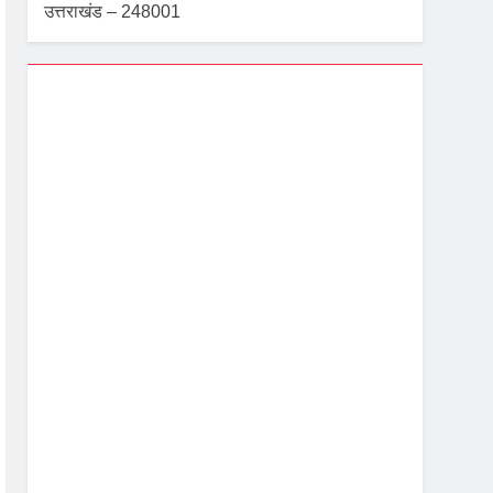
उत्तराखंड – 248001
Dehradun, IN
1:44 am,
Aug 8, 2026
24
°C
Scattered Clouds
Wind Gust:
3 mph
Clouds:
50%
Visibility:
10 km
Sunrise:
5:40 am
Sunset:
7:06 pm
83 %
1003 mb
3 mph