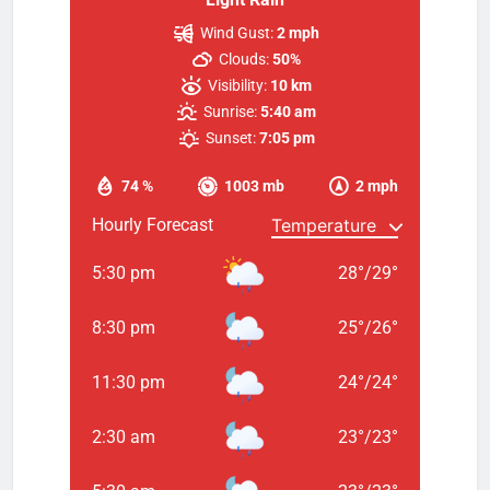
Wind Gust:
2 mph
Clouds:
50%
Visibility:
10 km
Sunrise:
5:40 am
Sunset:
7:05 pm
74 %
1003 mb
2 mph
Hourly Forecast
5:30 pm
28
°
/
29
°
8:30 pm
25
°
/
26
°
11:30 pm
24
°
/
24
°
2:30 am
23
°
/
23
°