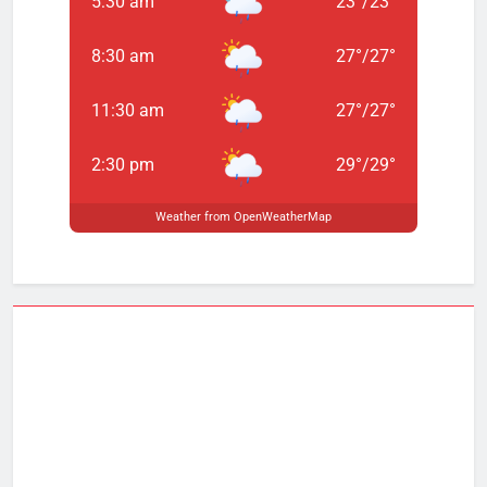
5:30 am
23
°
/
23
°
8:30 am
27
°
/
27
°
11:30 am
27
°
/
27
°
2:30 pm
29
°
/
29
°
Weather from OpenWeatherMap