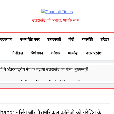
Chamoli Times
उत्तराखंड की आवाज़, आपके साथ।
ुद्रप्रयाग
उधम सिंह नगर
उत्तरकाशी
पौड़ी
राजनीति
हरिद्वार
नैनीताल
पिथौरागढ़
बागेश्वर
अल्मोड़ा
उत्तर प्रदेश
ों ने अंतरराष्ट्रीय मंच पर बढ़ाया उत्तराखंड का गौरव: मुख्यमंत्री
 ने उत्कृष्ट बुनकरों और हस्तशिल्प कारीगरों को किया सम्मानित
्वेद के 6302 पीएचसी और 3191 सीएचसी से हो रहा है उपचार
दिए 30 सितंबर तक सभी लंबित आवास पूरे करने के निर्देश
and: नर्सिंग और पैरामेडिकल कॉलेजों की ग्रेडिंग के