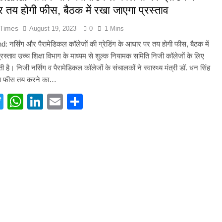
तय होगी फीस, बैठक में रखा जाएगा प्रस्ताव
और गौमुख से गंगाजल लाकर महामृत्युंजय महादेव मंदिर देवधुरा में हुआ जलाभिषेक
 Times
August 19, 2023
0
1 Mins
ाष्ट्रीय पुरस्कार से सम्मानित हुए अजीत डोभाल, सांसद अनिल बलूनी ने दी बधाई
 नर्सिंग और पैरामेडिकल कॉलेजों की ग्रेडिंग के आधार पर तय होगी फीस, बैठक में
रस्ताव उच्च शिक्षा विभाग के माध्यम से शुल्क नियामक समिति निजी कॉलेजों के लिए
ि सिंह बिष्ट को मिली बड़ी जिम्मेदारी, धर्म संस्कृति प्रकोष्ठ का जिला संयोजक नियुक्त
है। निजी नर्सिंग व पैरामेडिकल कॉलेजों के संचालकों ने स्वास्थ्य मंत्री डॉ. धन सिंह
क्ष फीस तय करने का…
्तराखंड में जनगणना का मुद्दा, विशेष पर्वतीय मॉडल और नीति बनाने की मांग
acebook
Twitter
WhatsApp
LinkedIn
Email
Share
ूस्खलन से प्रभावित परिवारों तक पहुंची रेडक्रॉस की राहत सामग्री
जन्म नहीं, श्रेष्ठ कर्म बनाते हैं व्यक्ति को महान