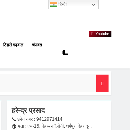
हिन्दी
Youtube
टिहरी गढ़वाल
चंपावत
हरेन्द्र प्रसाद
📞 फ़ोन नंबर : 9412971414
🏠 पता : एच-15, नेहरू कॉलोनी, धर्मपुर, देहरादून,