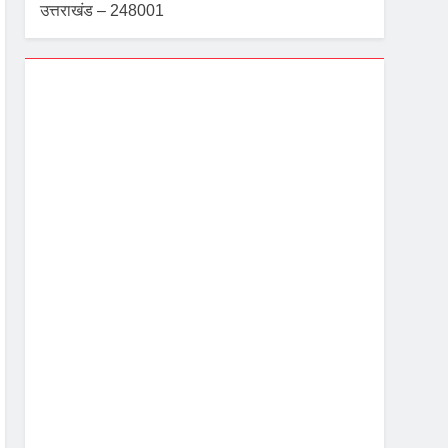
उत्तराखंड – 248001
Dehradun, IN
3:52 pm,
Aug 8, 2026
28
°C
Overcast Clouds
Wind Gust:
3 mph
Clouds:
100%
Visibility:
10 km
Sunrise:
5:40 am
Sunset:
7:06 pm
81 %
1003 mb
4 mph