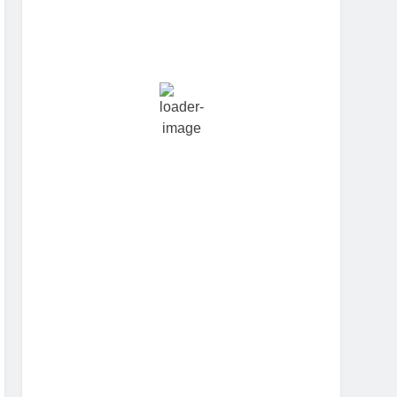
Hourly Forecast
5:30 pm
28
°
/
28
°
8:30 pm
25
°
/
26
°
11:30 pm
24
°
/
24
°
2:30 am
24
°
/
24
°
5:30 am
23
°
/
23
°
8:30 am
27
°
/
27
°