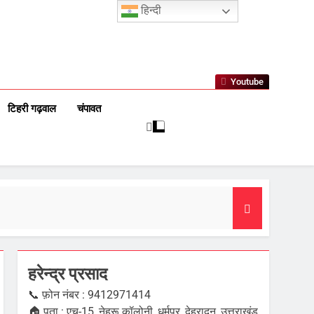
हिन्दी
Youtube
टिहरी गढ़वाल
चंपावत
हरेन्द्र प्रसाद
📞 फ़ोन नंबर : 9412971414
🏠 पता : एच-15, नेहरू कॉलोनी, धर्मपुर, देहरादून, उत्तराखंड