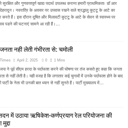
ुरक्षित और गुणवत्तापूर्ण खाद्य पदार्थ उपलब्ध कराना हमारी प्राथमिकताः डॉ आर
ि सिंह बिष्ट को मिली बड़ी जिम्मेदारी, धर्म संस्कृति प्रकोष्ठ का जिला संयोजक नियुक्त
देहरादून। नवरात्रि के अवसर पर उपवास रखने वाले श्रद्धालु कुट्टू के आटे का
रते हैं। इस दौरान दूषित और मिलावटी कुट्टू के आटे के सेवन से स्वास्थ्य पर
्तराखंड में जनगणना का मुद्दा, विशेष पर्वतीय मॉडल और नीति बनाने की मांग
रभाव पडने की घटनाएं सामने आ रही हैं।…
ूस्खलन से प्रभावित परिवारों तक पहुंची रेडक्रॉस की राहत सामग्री
जनता नही लेती गंभीरता से: चमोली
जन्म नहीं, श्रेष्ठ कर्म बनाते हैं व्यक्ति को महान
 Times
April 2, 2025
0
1 Mins
ीएम हेल्पलाइन-1905 पर जन शिकायतों के समयबद्ध एवं गुणवत्तापूर्ण निस्तारण के दिए
जपा ने पूर्व सीएम हरदा के पर्दाफाश करने की घोषणा पर तंज कसते हुए कहा कि जनता
ीरता से नहीं लेती है। यही वजह है कि लगातार कई चुनावों में उनके पर्दाफाश होने के बाद
 गढ़वाल हीरोज फुटबॉल क्लब की गौरवगाथा
 पार्टी के नेता भी उनकी बात ध्यान से नहीं सुनते हैं। पार्टी मुख्यालय में…
सदन में उठाया ऋषिकेश-कर्णप्रयाग रेल परियोजना की
मुद्दा