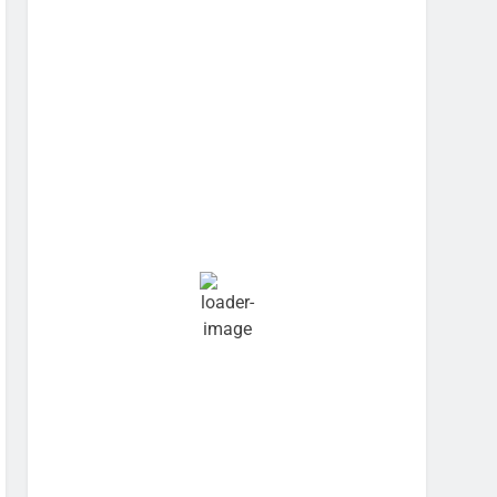
Sunset:
7:08 pm
Hourly Forecast
8:30 pm
23
°
/
24
°
°C
0 mm
0%
3 mph
92%
1002
mb
0 mm/h
11:30 pm
23
°
/
24
°
°C
0 mm
0%
2 mph
89%
1002
mb
0 mm/h
2:30 am
23
°
/
23
°
°C
0.97 mm
97%
4 mph
91%
1002 mb
0 mm/h
5:30 am
23
°
/
23
°
°C
0.75 mm
75%
3 mph
89%