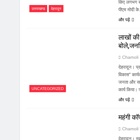
किए लगभग सभी
उत्तराखण्ड
देहरादून
पीएम मोदी क
और पढ़ें
लाखों की 
बोले,जनह
Chamoli
देहरादून। प्र
विकास” कार्
जनता और सरक
UNCATEGORIZED
कार्य किया।
और पढ़ें
महंगी कॉ
Chamoli
देहरादून। स्