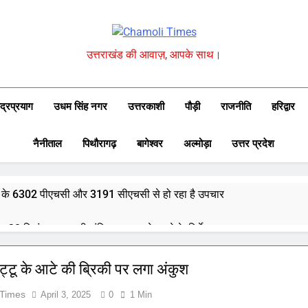
Chamoli Times
उत्तराखंड की आवाज़, आपके साथ।
ुद्रप्रयाग
उधम सिंह नगर
उत्तरकाशी
पौड़ी
राजनीति
हरिद्वार
नैनीताल
पिथौरागढ़
बागेश्वर
अल्मोड़ा
उत्तर प्रदेश
्वेद के 6302 पीएचसी और 3191 सीएचसी से हो रहा है उपचार
दिए 30 सितंबर तक सभी लंबित आवास पूरे करने के निर्देश
और गौमुख से गंगाजल लाकर महामृत्युंजय महादेव मंदिर देवधुरा में हुआ जलाभिषेक
कुट्टू के आटे की ब्रिकी पर लगा अंकुश
 Times
April 3, 2025
0
1 Min
ाष्ट्रीय पुरस्कार से सम्मानित हुए अजीत डोभाल, सांसद अनिल बलूनी ने दी बधाई