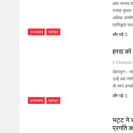
August 2, 2026
आम जनता को स
रानीखेत में बुद्ध
राजेश कुमार 
अधिक उपयोग क
August 1, 2026
संसद में गूंजा उत
प्रतिकूल प्
उत्तराखण्ड
देहरादून
July 31, 2026
और पढ़ें
भारी बारिश और भ
July 30, 2026
हरदा को 
मुख्यमंत्री बोले, 
July 30, 2026
Chamoli
मुख्यमंत्री ने स
देहरादून। भा
July 30, 2026
उन्हें अब गंभ
दिल्ली में गूँजी
तो स्वयं उनकी
July 30, 2026
और पढ़ें
उत्तराखण्ड
देहरादून
भट्ट ने 
प्रगति का 