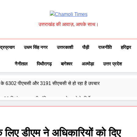
Chamoli Times
उत्तराखंड की आवाज़, आपके साथ।
ुद्रप्रयाग
उधम सिंह नगर
उत्तरकाशी
पौड़ी
राजनीति
हरिद्वार
नैनीताल
पिथौरागढ़
बागेश्वर
अल्मोड़ा
उत्तर प्रदेश
्वेद के 6302 पीएचसी और 3191 सीएचसी से हो रहा है उपचार
दिए 30 सितंबर तक सभी लंबित आवास पूरे करने के निर्देश
और गौमुख से गंगाजल लाकर महामृत्युंजय महादेव मंदिर देवधुरा में हुआ जलाभिषेक
ाष्ट्रीय पुरस्कार से सम्मानित हुए अजीत डोभाल, सांसद अनिल बलूनी ने दी बधाई
 लिए डीएम ने अधिकारियों को दिए