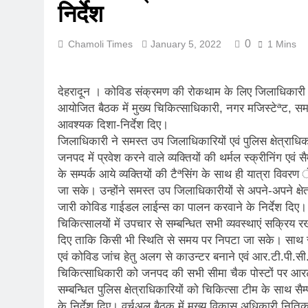
निर्देश
रानीखेत में बुद्ध
August 1, 2026
0
Chamoli Times
January 5, 2022
1 Mins
संसद में गूंजा उत
July 31, 2026
भारी बारिश और भ
देहरादून । कोविड संक्रमण की रोकथाम के लिए जिलाधिकारी डा
July 30, 2026
आयोजित बैठक में मुख्य चिकित्साधिकारी, नगर मजिस्टेªट, समस
मुख्यमंत्री बोले, 
आवश्यक दिशा-निर्देश दिए।
July 30, 2026
जिलाधिकारी ने समस्त उप जिलाधिकारियों एवं पुलिस क्षेत्राधिका
मुख्यमंत्री ने स
जनपद में प्रवेश करने वाले व्यक्तियों की थर्मल स्क्रीनिंग एवं स
July 30, 2026
के सम्पर्क आये व्यक्तियों की टैªसिंग के साथ ही यात्रा विव
दिल्ली में गूँजी
जा सके। उन्होंने समस्त उप जिलाधिकारीयों से अपने-अपने क्षेत्रो
जारी कोविड गाईडल लाईन्स का पालन करवाने के निर्देश दिए। उन
July 30, 2026
चिकित्सालयों में उपचार से सम्बन्धित सभी व्यवस्थाएं सक्रिय र
दिए ताकि किसी भी स्थिति से समय पर निपटा जा सके। साथ सभ
एवं कोविड जांच हेतु अलग से काउन्टर बनाने एवं आर.टी.पी.सी.आर 
चिकित्साधिकारी को जनपद की सभी सीमा चैक पोस्टों पर आरटीपी
सम्बन्धित पुलिस क्षेत्राधिकारियों को चिकित्सा टीम के साथ सैम्
के निर्देश दिए। वर्चुअल बैठक में मुख्य विकास अधिकारी निति