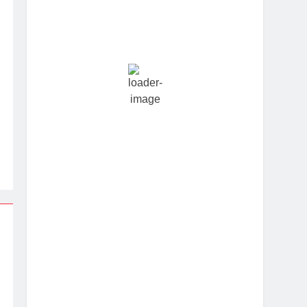
Hourly Forecast
5:30 am
24
°
/
24
°
8:30 am
24
°
/
24
°
11:30 am
24
°
/
25
°
2:30 pm
25
°
/
25
°
5:30 pm
23
°
/
23
°
8:30 pm
24
°
/
24
°