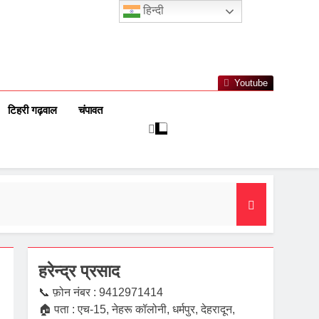
हिन्दी
Youtube
टिहरी गढ़वाल
चंपावत
हरेन्द्र प्रसाद
📞 फ़ोन नंबर : 9412971414
🏠 पता : एच-15, नेहरू कॉलोनी, धर्मपुर, देहरादून,