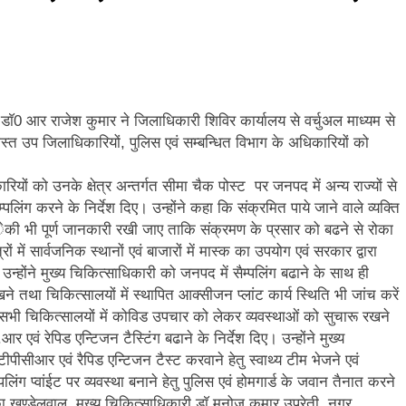
ि सिंह बिष्ट को मिली बड़ी जिम्मेदारी, धर्म संस्कृति प्रकोष्ठ का जिला संयोजक नियुक्त
्तराखंड में जनगणना का मुद्दा, विशेष पर्वतीय मॉडल और नीति बनाने की मांग
ूस्खलन से प्रभावित परिवारों तक पहुंची रेडक्रॉस की राहत सामग्री
ॅ0 आर राजेश कुमार ने जिलाधिकारी शिविर कार्यालय से वर्चुअल माध्यम से
्त उप जिलाधिकारियों, पुलिस एवं सम्बन्धित विभाग के अधिकारियों को
जन्म नहीं, श्रेष्ठ कर्म बनाते हैं व्यक्ति को महान
रियों को उनके क्षेत्र अन्तर्गत सीमा चैक पोस्ट पर जनपद में अन्य राज्यों से
ीएम हेल्पलाइन-1905 पर जन शिकायतों के समयबद्ध एवं गुणवत्तापूर्ण निस्तारण के दिए
ैम्पलिंग करने के निर्देश दिए। उन्होंने कहा कि संक्रमित पाये जाने वाले व्यक्ति
रण ेकी भी पूर्ण जानकारी रखी जाए ताकि संक्रमण के प्रसार को बढने से रोका
 गढ़वाल हीरोज फुटबॉल क्लब की गौरवगाथा
ं में सार्वजनिक स्थानों एवं बाजारों में मास्क का उपयोग एवं सरकार द्वारा
्होंने मुख्य चिकित्साधिकारी को जनपद में सैम्पलिंग बढाने के साथ ही
खने तथा चिकित्सालयों में स्थापित आक्सीजन प्लांट कार्य स्थिति भी जांच करें
ी चिकित्सालयों में कोविड उपचार को लेकर व्यवस्थाओं को सुचारू रखने
एवं रेपिड एन्टिजन टैस्टिंग बढाने के निर्देश दिए। उन्होंने मुख्य
सीआर एवं रैपिड एन्टिजन टैस्ट करवाने हेतु स्वाथ्य टीम भेजने एवं
पलिंग प्वांईट पर व्यवस्था बनाने हेतु पुलिस एवं होमगार्ड के जवान तैनात करने
का खण्डेलवाल, मुख्य चिकित्साधिकारी डाॅ मनोज कुमार उप्रेती, नगर