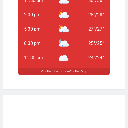
11:30 am
30
°
/
30
°
2:30 pm
28
°
/
28
°
5:30 pm
27
°
/
27
°
8:30 pm
25
°
/
25
°
11:30 pm
24
°
/
24
°
Weather from OpenWeatherMap