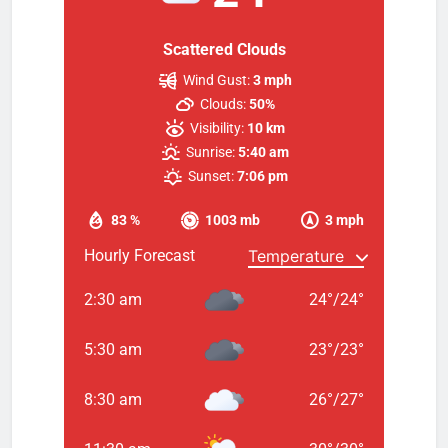
Scattered Clouds
Wind Gust:
3 mph
Clouds:
50%
Visibility:
10 km
Sunrise:
5:40 am
Sunset:
7:06 pm
83 %
1003 mb
3 mph
Hourly Forecast
2:30 am
24
°
/
24
°
5:30 am
23
°
/
23
°
8:30 am
26
°
/
27
°