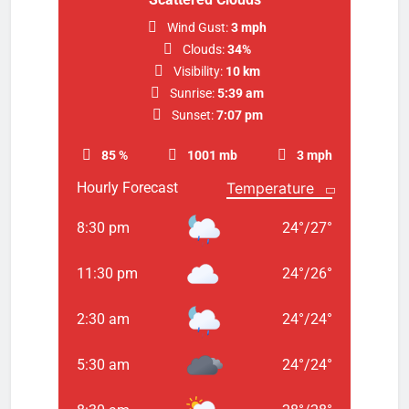
Wind Gust:
3 mph
Clouds:
34%
Visibility:
10 km
Sunrise:
5:39 am
Sunset:
7:07 pm
85 %
1001 mb
3 mph
Hourly Forecast
8:30 pm
24
°
/
27
°
11:30 pm
24
°
/
26
°
2:30 am
24
°
/
24
°
5:30 am
24
°
/
24
°