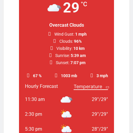
29
°C
Overcast Clouds
Wind Gust:
1 mph
Clouds:
96%
Visibility:
10 km
Sunrise:
5:39 am
Sunset:
7:07 pm
67 %
1003 mb
3 mph
Hourly Forecast
11:30 am
29
°
/
29
°
2:30 pm
29
°
/
29
°
5:30 pm
28
°
/
29
°