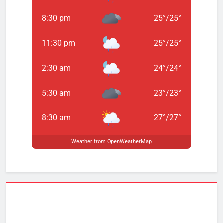
8:30 pm
25
°
/
25
°
11:30 pm
25
°
/
25
°
2:30 am
24
°
/
24
°
5:30 am
23
°
/
23
°
8:30 am
27
°
/
27
°
Weather from OpenWeatherMap