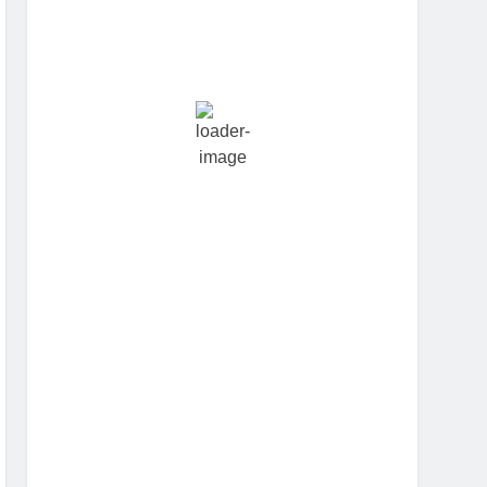
Hourly Forecast
2:30 am
24
°
/
24
°
5:30 am
23
°
/
23
°
8:30 am
26
°
/
27
°
11:30 am
30
°
/
30
°
2:30 pm
28
°
/
28
°
5:30 pm
27
°
/
27
°