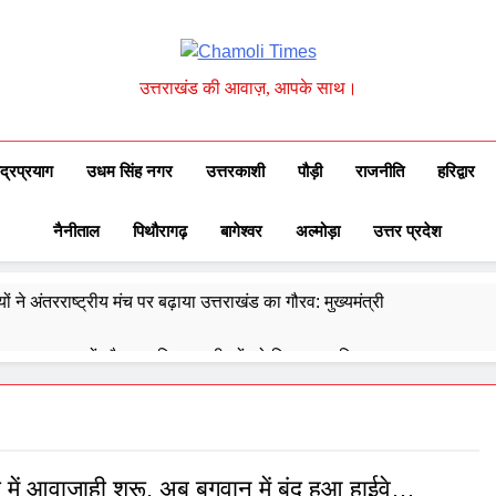
Chamoli Times
उत्तराखंड की आवाज़, आपके साथ।
ुद्रप्रयाग
उधम सिंह नगर
उत्तरकाशी
पौड़ी
राजनीति
हरिद्वार
नैनीताल
पिथौरागढ़
बागेश्वर
अल्मोड़ा
उत्तर प्रदेश
ों ने अंतरराष्ट्रीय मंच पर बढ़ाया उत्तराखंड का गौरव: मुख्यमंत्री
 ने उत्कृष्ट बुनकरों और हस्तशिल्प कारीगरों को किया सम्मानित
्वेद के 6302 पीएचसी और 3191 सीएचसी से हो रहा है उपचार
दिए 30 सितंबर तक सभी लंबित आवास पूरे करने के निर्देश
 में आवाजाही शुरू, अब बगवान में बंद हुआ हाईवे…