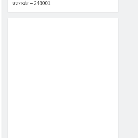
उत्तराखंड – 248001
Dehradun, IN
1:13 am,
Aug 8, 2026
24
°C
Scattered Clouds
Wind Gust:
3 mph
Clouds:
50%
Visibility:
10 km
Sunrise:
5:40 am
Sunset:
7:06 pm
83 %
1003 mb
3 mph