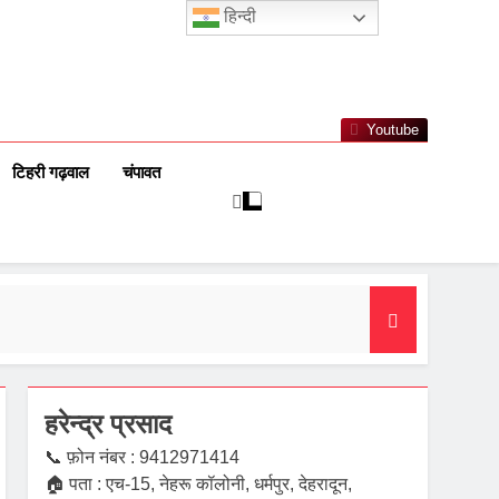
हिन्दी
Youtube
टिहरी गढ़वाल
चंपावत
हरेन्द्र प्रसाद
📞 फ़ोन नंबर : 9412971414
🏠 पता : एच-15, नेहरू कॉलोनी, धर्मपुर, देहरादून,