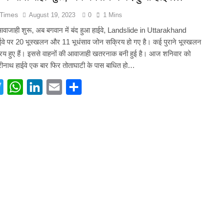
और गौमुख से गंगाजल लाकर महामृत्युंजय महादेव मंदिर देवधुरा में हुआ जलाभिषेक
 Times
August 19, 2023
0
1 Mins
 आवाजाही शुरू, अब बगवान में बंद हुआ हाईवे, Landslide in Uttarakhand
ाष्ट्रीय पुरस्कार से सम्मानित हुए अजीत डोभाल, सांसद अनिल बलूनी ने दी बधाई
ईवे पर 20 भूस्खलन और 11 भूधंसाव जोन सक्रिय हो गए है। कई पुराने भूस्खलन
िय हुए हैं। इससे वाहनों की आवाजाही खतरनाक बनी हुई है। आज शनिवार को
ि सिंह बिष्ट को मिली बड़ी जिम्मेदारी, धर्म संस्कृति प्रकोष्ठ का जिला संयोजक नियुक्त
नाथ हाईवे एक बार फिर तोताघाटी के पास बाधित हो…
acebook
Twitter
WhatsApp
LinkedIn
Email
Share
्तराखंड में जनगणना का मुद्दा, विशेष पर्वतीय मॉडल और नीति बनाने की मांग
ूस्खलन से प्रभावित परिवारों तक पहुंची रेडक्रॉस की राहत सामग्री
जन्म नहीं, श्रेष्ठ कर्म बनाते हैं व्यक्ति को महान