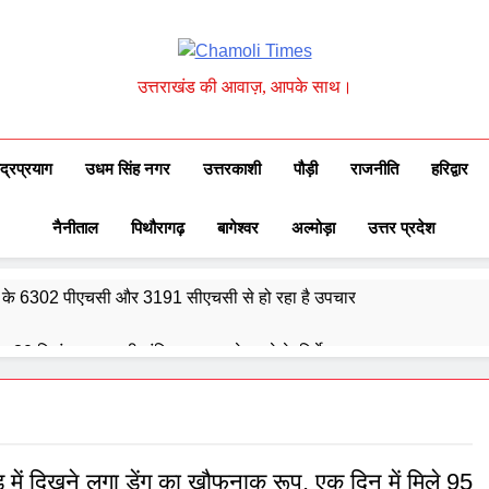
Chamoli Times
उत्तराखंड की आवाज़, आपके साथ।
ुद्रप्रयाग
उधम सिंह नगर
उत्तरकाशी
पौड़ी
राजनीति
हरिद्वार
नैनीताल
पिथौरागढ़
बागेश्वर
अल्मोड़ा
उत्तर प्रदेश
्वेद के 6302 पीएचसी और 3191 सीएचसी से हो रहा है उपचार
दिए 30 सितंबर तक सभी लंबित आवास पूरे करने के निर्देश
और गौमुख से गंगाजल लाकर महामृत्युंजय महादेव मंदिर देवधुरा में हुआ जलाभिषेक
ाष्ट्रीय पुरस्कार से सम्मानित हुए अजीत डोभाल, सांसद अनिल बलूनी ने दी बधाई
ड में दिखने लगा डेंगू का खौफनाक रूप, एक दिन में मिले 95