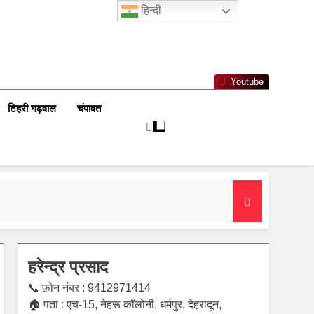
हिन्दी
Youtube
टिहरी गढ़वाल
चंपावत
हरेन्द्र प्रसाद
📞 फ़ोन नंबर : 9412971414
🏠 पता : एच-15, नेहरू कॉलोनी, धर्मपुर, देहरादून,