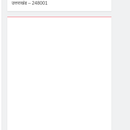
उत्तराखंड – 248001
Dehradun, IN
4:40 pm,
Aug 6, 2026
24
°C
 सख्त निर्देश
Overcast Clouds
Wind Gust:
4 mph
Clouds:
100%
Visibility:
10 km
Sunrise:
5:39 am
Sunset:
7:08 pm
96 %
1002 mb
4 mph