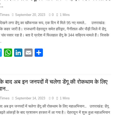
..
ि सिंह बिष्ट को मिली बड़ी जिम्मेदारी, धर्म संस्कृति प्रकोष्ठ का जिला संयोजक नियुक्त
 Times
September 20, 2023
0
1 Mins
्तराखंड में जनगणना का मुद्दा, विशेष पर्वतीय मॉडल और नीति बनाने की मांग
ं दिखने लगा डेंगू का खौफनाक रूप, एक दिन में मिले 95 नए मामले.. उत्तराखंड:
ंगू के कहर जारी है। राजधानी देहरादून समेत हरिद्वार, नैनीताल और पौड़ी जिले में डेंगू
ूस्खलन से प्रभावित परिवारों तक पहुंची रेडक्रॉस की राहत सामग्री
पांव पसार रहा है। बता दें प्रदेश में फिलहाल डेंगू के 344 सक्रिय मामले हैं। जिसके
य…
जन्म नहीं, श्रेष्ठ कर्म बनाते हैं व्यक्ति को महान
acebook
Twitter
WhatsApp
LinkedIn
Email
Share
ीएम हेल्पलाइन-1905 पर जन शिकायतों के समयबद्ध एवं गुणवत्तापूर्ण निस्तारण के दिए
 गढ़वाल हीरोज फुटबॉल क्लब की गौरवगाथा
 के बाद अब इन जनपदों में चलेगा डेंगू की रोकथाम के लिए
ान..
 Times
September 14, 2023
0
1 Mins
बाद अब इन जनपदों में चलेगा डेंगू की रोकथाम के लिए महाअभियान.. उत्तराखंड: डेंगू
 बढ़ते आंकड़ों के बाद प्रशासन हरकत में आ गया है। देहरादून में शुरू हुआ महाअभियान