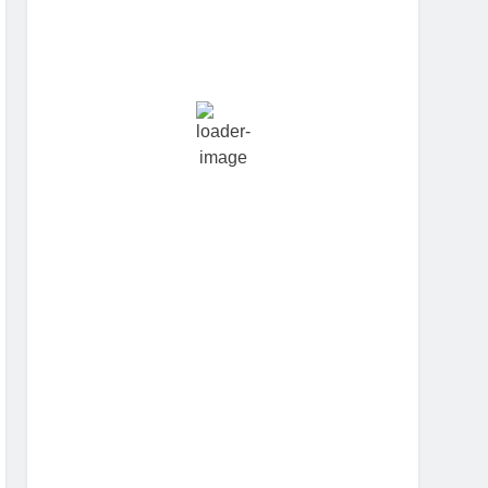
Hourly Forecast
5:30 pm
23
°
/
23
°
8:30 pm
23
°
/
23
°
11:30 pm
24
°
/
24
°
2:30 am
23
°
/
23
°
5:30 am
23
°
/
23
°
8:30 am
24
°
/
24
°