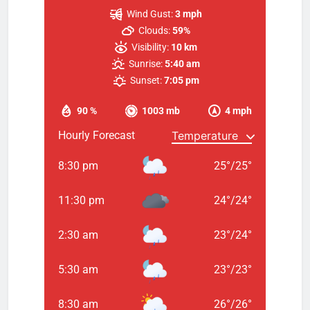
Wind Gust:
3 mph
Clouds:
59%
Visibility:
10 km
Sunrise:
5:40 am
Sunset:
7:05 pm
90 %
1003 mb
4 mph
Hourly Forecast
8:30 pm
25
°
/
25
°
11:30 pm
24
°
/
24
°
2:30 am
23
°
/
24
°
5:30 am
23
°
/
23
°
8:30 am
26
°
/
26
°