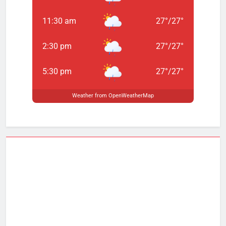
11:30 am
27
°
/
27
°
2:30 pm
27
°
/
27
°
5:30 pm
27
°
/
27
°
Weather from OpenWeatherMap