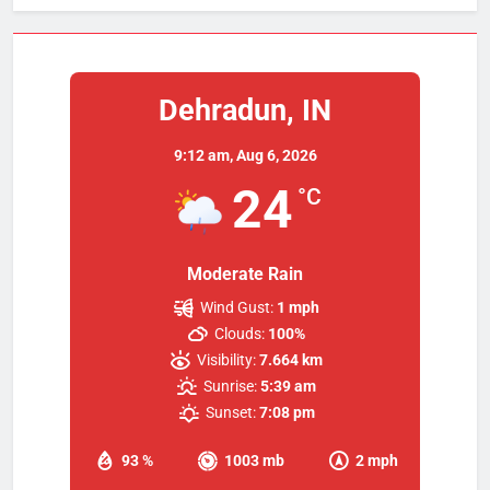
Dehradun, IN
9:12 am,
Aug 6, 2026
24
°C
Moderate Rain
Wind Gust:
1 mph
Clouds:
100%
Visibility:
7.664 km
Sunrise:
5:39 am
Sunset:
7:08 pm
93 %
1003 mb
2 mph