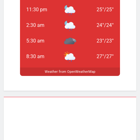
11:30 pm
25
°
/
25
°
2:30 am
24
°
/
24
°
5:30 am
23
°
/
23
°
8:30 am
27
°
/
27
°
Weather from OpenWeatherMap