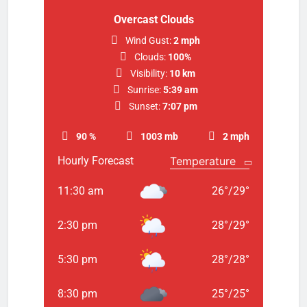
Overcast Clouds
Wind Gust:
2 mph
Clouds:
100%
Visibility:
10 km
Sunrise:
5:39 am
Sunset:
7:07 pm
90 %
1003 mb
2 mph
Hourly Forecast
11:30 am
26
°
/
29
°
2:30 pm
28
°
/
29
°
5:30 pm
28
°
/
28
°
8:30 pm
25
°
/
25
°